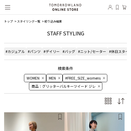
トップ
スタイリング一覧
絞り込み結果
STAFF STYLING
#カジュアル
#パンツ
#デイリー
#バッグ
#ニット/セーター
#休日スタイ
検索条件
WOMEN
MEN
#FREE_SIZE_womens
商品：グリッターバルキーツイード ジレ