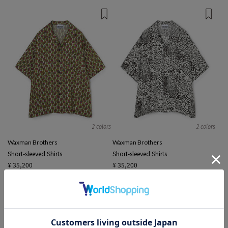
2 colors
2 colors
Waxman Brothers
Waxman Brothers
Short-sleeved Shirts
Short-sleeved Shirts
¥ 35,200
¥ 35,200