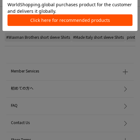
Related Tags
#Waxman Brothers short sleeve Shirts
#Made Italy short sleeve Shirts
print sh
Member Services
初めての方へ
FAQ
Contact Us
Store Terms