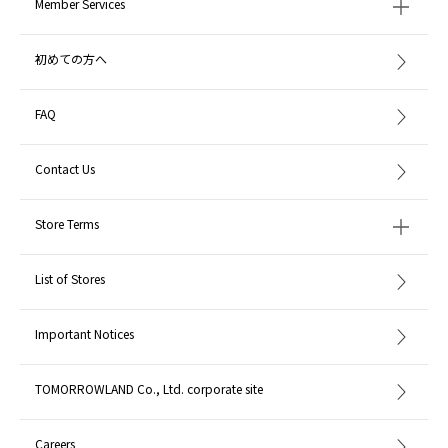
Member Services
初めての方へ
FAQ
Contact Us
Store Terms
List of Stores
Important Notices
TOMORROWLAND Co., Ltd. corporate site
Careers