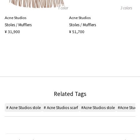
1 color
3 colors
Acne Studios
Acne Studios
Stoles / Mufflers
Stoles / Mufflers
¥ 31,900
¥ 51,700
Related Tags
# Acne Studios stole
# Acne Studios scarf
#Acne Studios stole
#Acne Studio