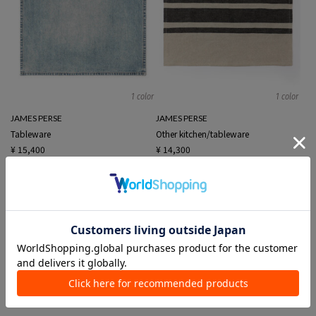
1 color
1 color
JAMES PERSE
JAMES PERSE
Tableware
Other kitchen/tableware
¥ 15,400
¥ 14,300