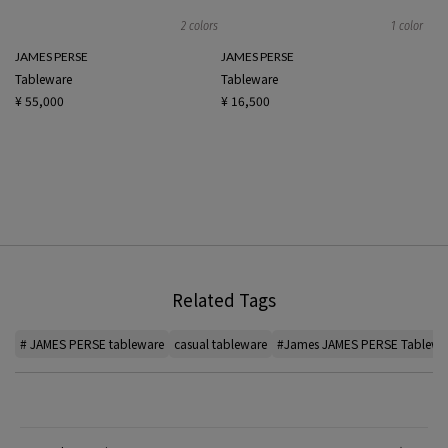
2 colors
1 color
JAMES PERSE
JAMES PERSE
Tableware
Tableware
¥ 55,000
¥ 16,500
Related Tags
# JAMES PERSE tableware
casual tableware
#James JAMES PERSE Tablewa