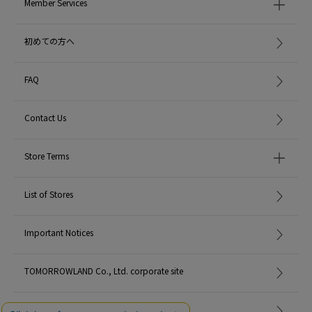
Member Services
初めての方へ
FAQ
Contact Us
Store Terms
List of Stores
Important Notices
TOMORROWLAND Co., Ltd. corporate site
Careers