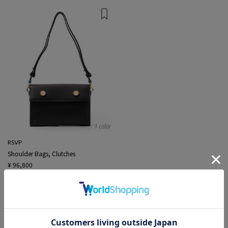
1 color
RSVP
Shoulder Bags, Clutches
¥ 96,800