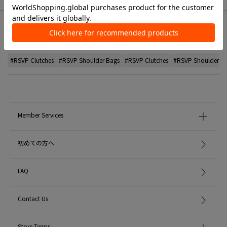
Related Tags
#RSVP Clutches
#RSVP Shoulder Bags
#RSVP Clutches
#RSVP Shoulder B
Member Services
初めての方へ
FAQ
Contact Us
Store Terms