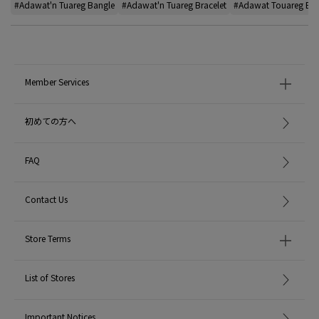
#Adawat'n Tuareg Bangle
#Adawat'n Tuareg Bracelet
#Adawat Touareg Ba
Member Services
初めての方へ
FAQ
Contact Us
Store Terms
List of Stores
Important Notices