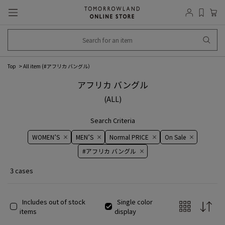
Top
All item (
#アフリカ バングル
）
アフリカ バングル
(ALL)
Search Criteria
WOMEN’S
MEN’S
Normal PRICE
On ​​Sale​​
#アフリカ バングル
3 cases
Includes out of stock
Single color
items
display