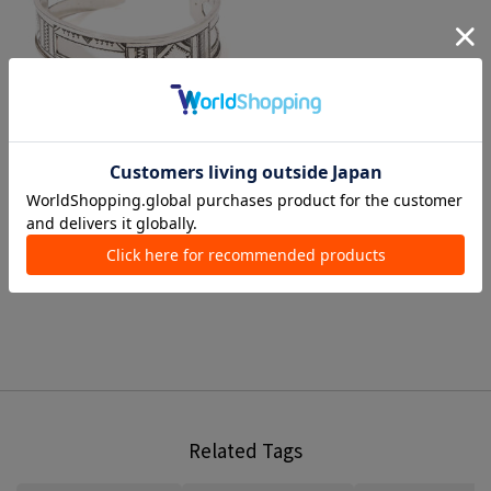
1 color
Adawat'n Tuareg
Bracelets / Bangles
¥ 79,200
Related Tags