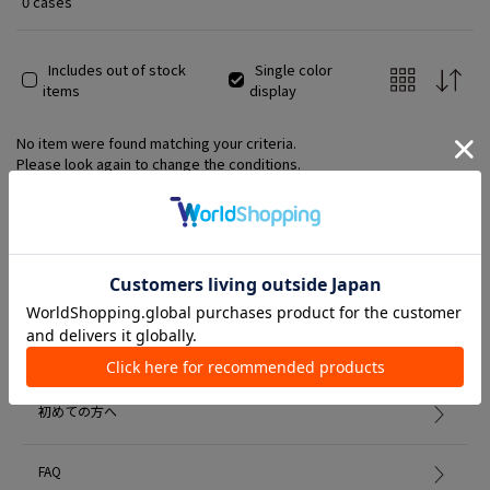
0 cases
Includes out of stock
Single color
items
display
No item were found matching your criteria.
Please look again to change the conditions.
Member Services
初めての方へ
FAQ