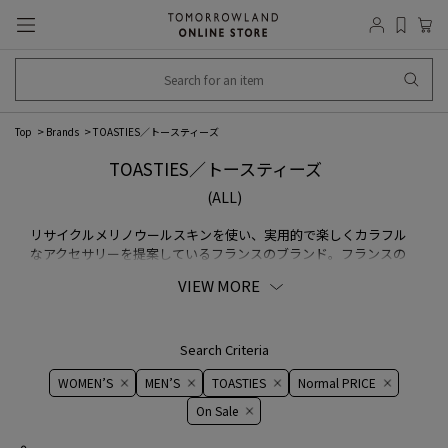
Top
Brands
TOASTIES／トースティーズ
TOASTIES／トースティーズ
(ALL)
リサイクルメリノウールスキンを使い、実用的で楽しくカラフル
なアクセサリーを提案しているフランスのブランド。フランスの
ラグジュアリーメゾンのストックや端切れから丁寧に革を選び抜
VIEW MORE
き、再加工されることで最上級の心地よさを持つアクセサリーに生
まれ変わります。さまざまな素材からセレクトされることにより、
豊かで幅広い色、厚味、質感をもたらす。商品はすべてフランス・
トゥールーズの工場で生産されている。
Search Criteria
WOMEN’S
MEN’S
TOASTIES
Normal PRICE
On ​​Sale​​