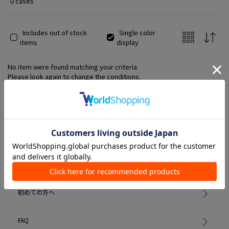
0 cases
Includes out of stock
Single color
items
display
No item were found matching your criteria.
Please look again to change the conditions.
Member Services
初めての方へ
FAQ