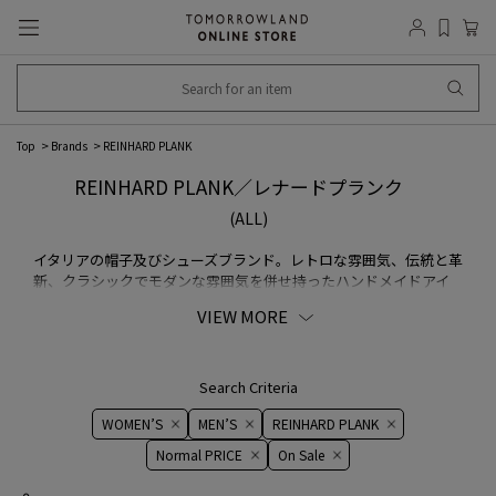
Top
Brands
REINHARD PLANK
REINHARD PLANK／レナードプランク
(ALL)
イタリアの帽子及びシューズブランド。レトロな雰囲気、伝統と革
新、クラシックでモダンな雰囲気を併せ持ったハンドメイドアイ
テムを提案しています。創業者はレオナードプランクで、ウィーン
VIEW MORE
工芸大学でインダストリアルデザインを学んだ後、2003年よりウ
ィーンにて帽子のリメイクをスタートし、2005年にはハット・シ
ューズを中心に自身のブランドをスタート。
Search Criteria
WOMEN’S
MEN’S
REINHARD PLANK
Normal PRICE
On ​​Sale​​