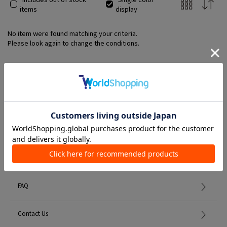
items
display
No item were found matching your criteria.
Please look again to change the conditions.
Member Services
初めての方へ
FAQ
Contact Us