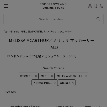
Top
Brands
MELISSA MCARTHUR／メリッサ マッカーサー
MELISSA MCARTHUR／メリッサ マッカーサー
(ALL)
ロンドンにショップを構えるジュエリーブランド。
Search Criteria
WOMEN’S
MEN’S
MELISSA MCARTHUR
Normal PRICE
On ​​Sale​​
0 cases
Includes out of stock
Single color