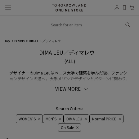
Top
Brands
DIMA LEU／ディマレウ
DIMA LEU／ディマレウ
(ALL)
デザイナーのDima Leuはベニス大学で建築を学んだ後、ファッシ
ョンデザインの道へ。大手メゾンでデザインとパターンに関わり、
洗練されたスポーツウェアが無いことに着目し、2016AWシーズン
VIEW MORE
にブランドを設立。イタリアの生地を使用しサルトリアで仕上げ、
スポーティなシルエットを採り入れたユニセックスアイテムを提
案。
Search Criteria
WOMEN’S
MEN’S
DIMA LEU
Normal PRICE
On ​​Sale​​