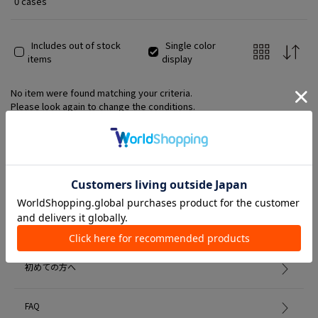
0 cases
Includes out of stock
Single color
items
display
No item were found matching your criteria.
Please look again to change the conditions.
Member Services
初めての方へ
FAQ