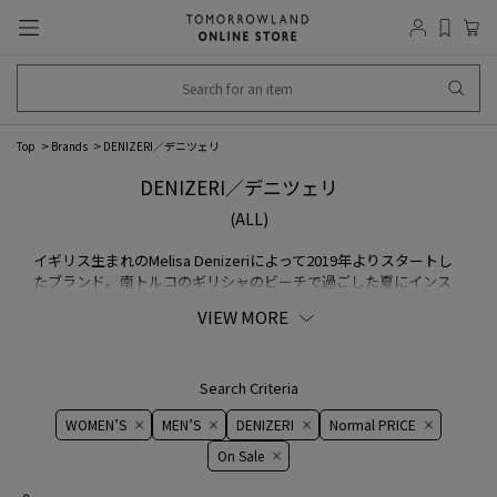
Top
Brands
DENIZERI／デニツェリ
DENIZERI／デニツェリ
(ALL)
イギリス生まれのMelisa Denizeriによって2019年よりスタートし
たブランド。南トルコのギリシャのビーチで過ごした夏にインス
パイアされた今季のコレクションはエスプリやベネトンなど、80
VIEW MORE
年代の象徴的なブランドのシンプルな水着の形と大胆な色を思い
起こさせる。ノスタルジックな異国情緒と母国の地理を融合した
コレクション。
Search Criteria
WOMEN’S
MEN’S
DENIZERI
Normal PRICE
On ​​Sale​​