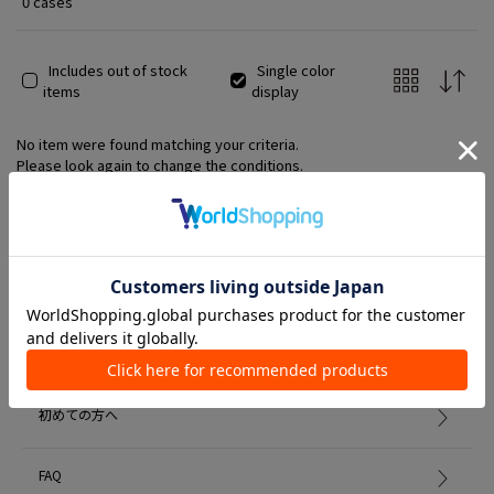
0 cases
Includes out of stock
Single color
items
display
No item were found matching your criteria.
Please look again to change the conditions.
Member Services
初めての方へ
FAQ