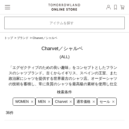
トップ
ブランド
Charvet／シャルベ
Charvet／シャルベ
(ALL)
「エグゼクティブのための良い趣味」をコンセプトとしたフラン
スのシャツブランド。古くからイギリス、スペインの王室、また
政治家にシャツを提供する世界最古のシャツ店。オーダーシャツ
VIEW MORE
の技術を蓄積し、常に良質のシャツを最高級の素材を使用し仕立
て続けている。現在はウィメンズウェア、レザーグッズ、ネクタ
イ、カフスなどのアクセサリーなども展開しています。
検索条件
WOMEN
MEN
Charvet
通常価格
セール
36件