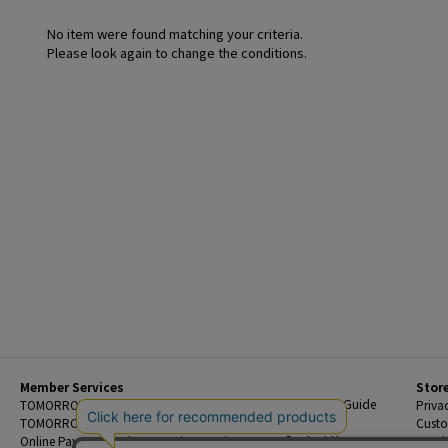
No item were found matching your criteria.
Please look again to change the conditions.
Member Services
Stor
Beginner's Guide
TOMORROWLAND Members
Priva
FAQ
TOMORROWLAND App
Custo
Contact Us
Online Payment and Reservation Services
Legal