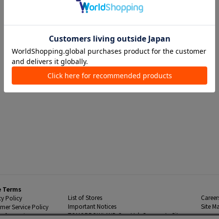
e Terms
List of Stores
Career
cy Policy
Important Notices
Site M
mer Service Policy
TOMORROWLAND Co., Ltd. Corporate Site
 Information