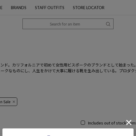
PE
BRANDS
STAFF OUTFITS
STORE LOCATOR
ド。カリフォルニアで初めて女性用ビスポークのブランドとして始まった。デザイ
クなものにし、人生をかけて大事に履ける靴を生み出している。プロダクションは
 ​​Sale​​
Includes out of stock item