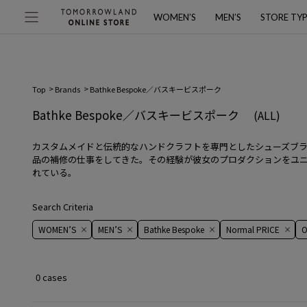
WOMEN’S
MEN’S
STORE TY
Top
Brands
Bathke Bespoke／バスキービスポーク
Bathke Bespoke／バスキービスポーク
(ALL)
カスタムメイドと伝統的なハンドクラフトを専門としたシューズブラン
品の補修の仕事をしてきた。その経験が彼女のプロダクションをユニー
れている。
Search Criteria
WOMEN’S
MEN’S
Bathke Bespoke
Normal PRICE
On
0 cases