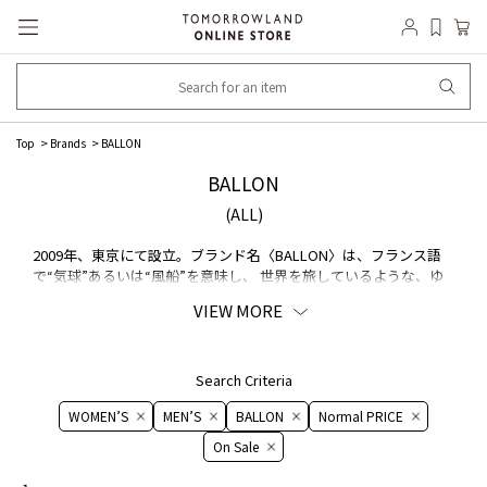
Top
Brands
BALLON
BALLON
(ALL)
2009年、東京にて設立。ブランド名〈BALLON〉は、フランス語
で“気球”あるいは“風船”を意味し、 世界を旅しているような、ゆ
ったりとした時間を過ごせるようにという願いが込められていま
VIEW MORE
す。設立以来、長い時間かけて現在に残り続ける「アンティーク」
の静謐な世界観とアロマの静かな空気感を 表現したアロマオーナ
メントや、バスソルト、フラワーインテリアなどを発表。アート
のように精巧な石膏のアロマオーナメントは高い評価を受けてお
Search Criteria
り、日本国内だけでなく フランス、台湾、香港、中国、イギリ
WOMEN’S
MEN’S
BALLON
Normal PRICE
ス、北米など海外へも展開中。そのデザイン性とクオリティは、
パリのColetteやミラノの10 Corso Comoなど、 世界中の有名セレ
On ​​Sale​​
クトショップからも注目を集めています。また、2015年にコラボ
レーションラインの 『Bibliotheque Blanche by BALLON』を発