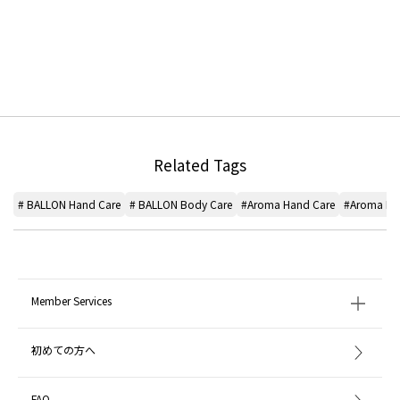
Related Tags
# BALLON Hand Care
# BALLON Body Care
#Aroma Hand Care
#Aroma Bo
Member Services
初めての方へ
FAQ