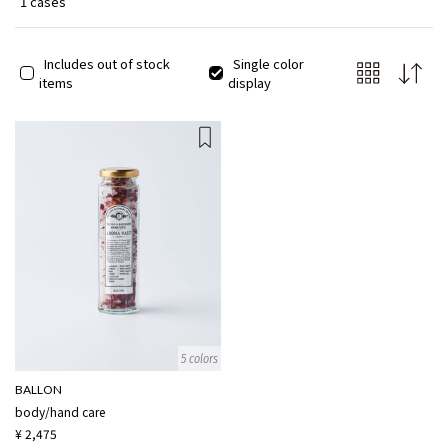
1 cases
表。ヴェルサイユ宮殿が監修した“マリー・アントワネット展 美術
品が語る王妃の真実”や Christian Dior生誕70周年記念のエキシビ
ジョンなど、様々な展覧会でもオリジナル商品を販売。その他、
Includes out of stock
Single color
世界のファッションセレクトブランドやパリコレクションブラン
items
display
ドなどとのコラボレーションを発表するなど、 様々な分野とのコ
ラボレーション商品を発表しています。
5 colors
BALLON
body/hand care
¥ 2,475