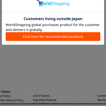
e Terms
List of Stores
Career
cy Policy
Important Notices
Site M
mer Service Policy
TOMORROWLAND Co., Ltd. Corporate Site
 Information