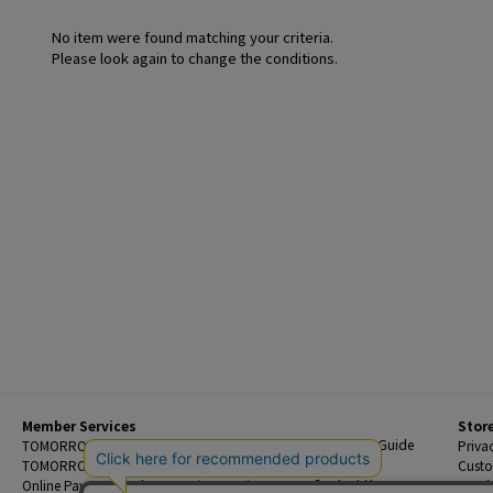
No item were found matching your criteria.
Please look again to change the conditions.
Member Services
Stor
Beginner's Guide
TOMORROWLAND Members
Priva
FAQ
TOMORROWLAND App
Custo
Contact Us
Online Payment and Reservation Services
Legal