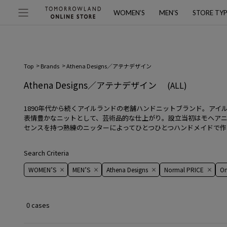
WOMEN’S
MEN’S
STORE TY
Top
Brands
Athena Designs／アテナデザイン
Athena Designs／アテナデザイン
(ALL)
1890年代から続くアイルランドの老舗ハンドニットブランド。ア
表情豊かなニットとして、芸術品的な仕上がり。設立当初はモヘア
センスを持つ熟練のニッターによってひとつひとつハンドメイドで作
Search Criteria
WOMEN’S
MEN’S
Athena Designs
Normal PRICE
On 
0 cases