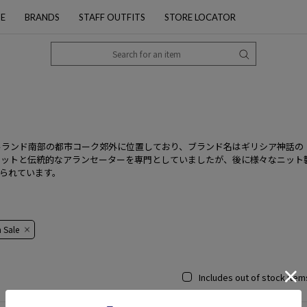
PE
BRANDS
STAFF OUTFITS
STORE LOCATOR
イルランド南部の都市コーク郊外に位置しており、ブランド名はギリシア神話
ニットと伝統的なアランセーターを専門としていましたが、後に様々なニット
られています。
​​Sale​​
Includes out of stock item