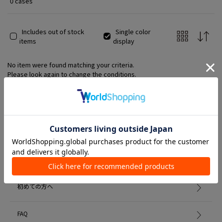
0 cases
Includes out of stock
Single color
items
display
No item were found matching your criteria.
Please look again to change the conditions.
Member Services
初めての方へ
FAQ