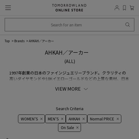
Top
Brands
AHKAH／アーカー
AHKAH／アーカー
(ALL)
1997年創業の日本のファインジュエリーブランド。クラリティの
高いダイヤモンドや18Kイエローゴールドなどの上質な素材、日本
らしい精緻で繊細なクラフツマンシップ、身に纏った時の美しさ
VIEW MORE
を追求したファッションの感性が息づくデザインが特徴です。
AHKAHのジュエリーは、身に纏うすべての人の個性と共鳴し、そ
の人自身の魅力を引き立てます。
Search Criteria
WOMEN’S
MEN’S
AHKAH
Normal PRICE
On ​​Sale​​