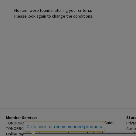
No item were found matching your criteria.
Please look again to change the conditions.
Member Services
Stor
Beginner's Guide
TOMORROWLAND Members
Priva
FAQ
TOMORROWLAND App
Custo
Contact Us
Online Payment and Reservation Services
Legal