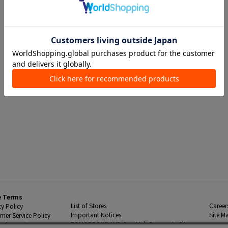
e Terms
List of Stores
Career
cy Policy
Important Notices
Site M
mer Service Policy
TOMORROWLAND Co., Ltd. Corporate Site
 Information