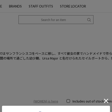
PE
BRANDS
STAFF OUTFITS
STORE LOCATOR
OR ＞を始め、最近ではサンフランシスコをベースに移し、すべて彼女の家でハンドメ
の場所で過ごした幼少期、Ursa Major と名付けられたセイルボートか
(WOMEN) is here
Includes out of stock item