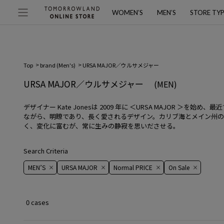
WOMEN’S
MEN’S
STORE TY
Top
brand (Men's)
URSA MAJOR／ウルサメジャー
URSA MAJOR／ウルサメジャー
(MEN)
デザイナー Kate Jonesは 2009 年に ＜URSA MAJ
ながら、明瞭であり、長く愛されるデザイン。カリブ海とメイン州の間
く、変化に富むが、常に生みの静寂を思いださせる。
Search Criteria
MEN’S
URSA MAJOR
Normal PRICE
On ​​Sale​​
0 cases