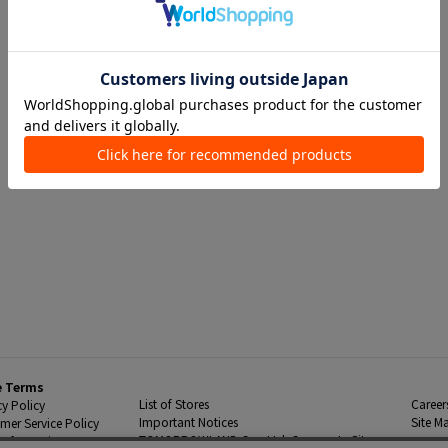
e Terms
List of Stores
Career
cy Policy
Important Notices
Site M
mer Service Policy
TOMORROWLAND Co., Ltd. Corporate Site
 Information