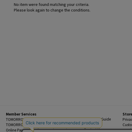
No item were found matching your criteria.
Please look again to change the conditions.
Member Services
Stor
Beginner's Guide
TOMORROWLAND Members
Priva
FAQ
TOMORROWLAND App
Custo
Contact Us
Online Payment and Reservation Services
Legal