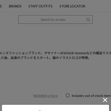
PE
BRANDS
STAFF OUTFITS
STORE LOCATOR
スのウィメンズファッションブランド。デザイナーはVOGUE Hommeなどの雑
した後、自身のブランドをスタート。猫のイラストロゴが特徴。
(WOMEN) is here
Includes out of stock item