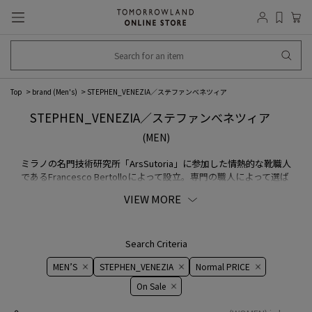
Top
brand (Men's)
STEPHEN_VENEZIA／ステファンべネツィア
STEPHEN_VENEZIA／ステファンべネツィア
(MEN)
ミラノの名門技術研究所「ArsSutoria」に参加した情熱的な靴職人
であるFrancesco Bertolloによって設立。専門の職人によって選ば
れた質の良い素材で作り出される最高品質のシューズは、イタリア
VIEW MORE
のファクトリーで設計と開発がなされています。
Search Criteria
MEN’S
STEPHEN_VENEZIA
Normal PRICE
On ​​Sale​​