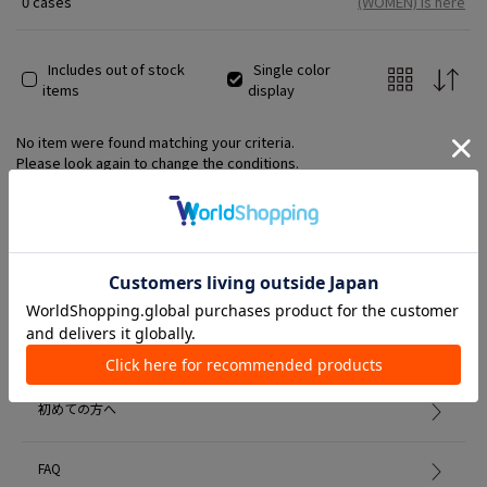
0 cases
(WOMEN) is here
Includes out of stock
Single color
items
display
No item were found matching your criteria.
Please look again to change the conditions.
Member Services
初めての方へ
FAQ