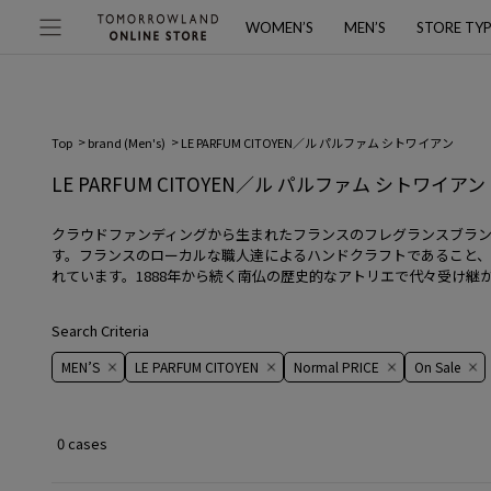
WOMEN’S
MEN’S
STORE TY
Top
brand (Men's)
LE PARFUM CITOYEN／ル パルファム シトワイアン
LE PARFUM CITOYEN／ル パルファム シトワイ
クラウドファンディングから生まれたフランスのフレグランスブランド。
す。フランスのローカルな職人達によるハンドクラフトであること
れています。1888年から続く南仏の歴史的なアトリエで代々受け
Search Criteria
MEN’S
LE PARFUM CITOYEN
Normal PRICE
On ​​Sale​​
0 cases