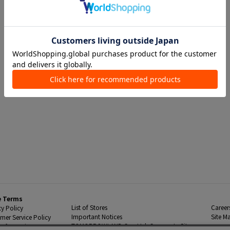
e Terms
List of Stores
Career
cy Policy
Important Notices
Site M
mer Service Policy
TOMORROWLAND Co., Ltd. Corporate Site
 Information