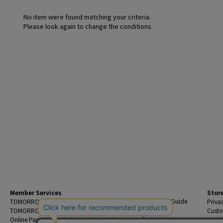
No item were found matching your criteria.
Please look again to change the conditions.
Member Services
Stor
Beginner's Guide
TOMORROWLAND Members
Priva
FAQ
TOMORROWLAND App
Custo
Contact Us
Online Payment and Reservation Services
Legal