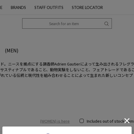
PE
BRANDS
STAFF OUTFITS
STORE LOCATOR
アン
(MEN)
ニースを拠点にする調香師Adrien Gautierによって生み出されるフ
、サスティナブルであること、動物実験をしないこと、フェアトレードである
継がれている伝統と現代性を組み合わせることによって生まれた新しいコンセプ
(WOMEN) is here
Includes out of stock item