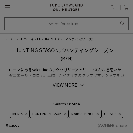
Top
brand (Men's)
HUNTING SEASON／ハンティングシーズン
HUNTING SEASON／ハンティングシーズン
(MEN)
ローマにあるValentinoのアクセサリーアトリエでスキルを磨いた
ダニエール・コロナ。卓越したイタリアのクラフツマンシップを身
につけ、2006年にバッグブランドとして立ち上げました。2018年
VIEW MORE
にはCDFA/Vogueファッション・ファンド・アワードを受賞。タイ
ムレスでスタイリッシュなアイテムが揃います。
Search Criteria
MEN’S
HUNTING SEASON
Normal PRICE
On ​​Sale​​
0 cases
(WOMEN) is here