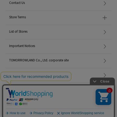
Contact Us
Store Terms
List of Stores
Important Notices
TOMORROWLAND Co., Ltd. corporate site
Careers
Site Map
©TOMORROWLAND Co., Ltd. ALL RIGHTS RESERVED.
English