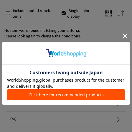
Includes out of stock
Single color
items
display
No item were found matching your criteria.
Please look again to change the conditions.
Member Services
初めての方へ
FAQ