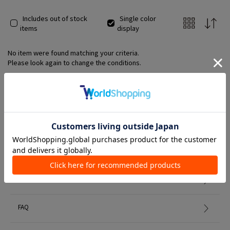
Includes out of stock
Single color
items
display
No item were found matching your criteria.
Please look again to change the conditions.
Member Services
初めての方へ
FAQ