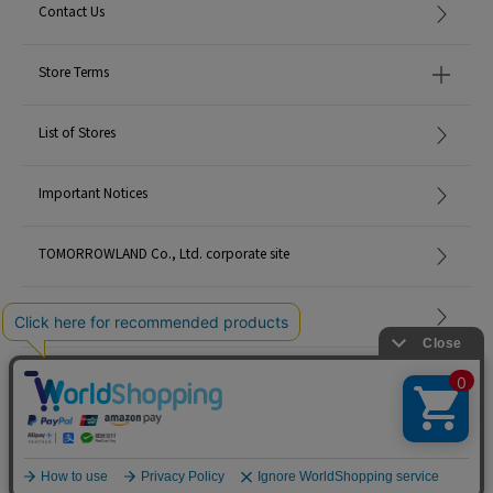
Contact Us
Store Terms
List of Stores
Important Notices
TOMORROWLAND Co., Ltd. corporate site
Careers
Site Map
©TOMORROWLAND Co., Ltd. ALL RIGHTS RESERVED.
English