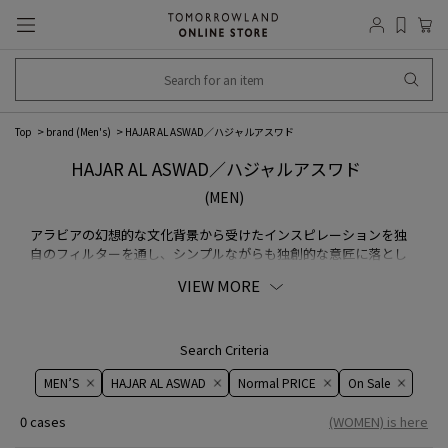
Top
brand (Men's)
HAJAR AL ASWAD／ハジャルアスワド
HAJAR AL ASWAD／ハジャルアスワド
(MEN)
アラビアの幻想的な文化背景から受けたインスピレーションを独
自のフィルターを通し、シンプルながらも独創的な意匠に落とし
込んだジュエリーブランド。繊細なデザインを施したゴールドやシ
VIEW MORE
ルバー、貴石と半貴石の大胆な組み合わせが特徴です。
Search Criteria
MEN’S
HAJAR AL ASWAD
Normal PRICE
On ​​Sale​​
0 cases
(WOMEN) is here