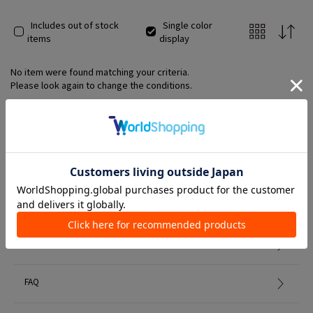
Includes out of stock
Single color
items
display
No item were found matching your criteria.
Please look again to change the conditions.
Member Services
初めての方へ
FAQ