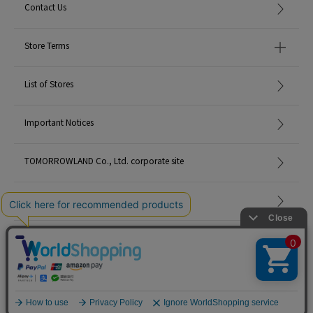
Contact Us
Store Terms
List of Stores
Important Notices
TOMORROWLAND Co., Ltd. corporate site
Careers
Site Map
©TOMORROWLAND Co., Ltd. ALL RIGHTS RESERVED.
English