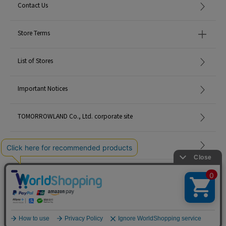
Contact Us
Store Terms
List of Stores
Important Notices
TOMORROWLAND Co., Ltd. corporate site
Careers
Site Map
©TOMORROWLAND Co., Ltd. ALL RIGHTS RESERVED.
English