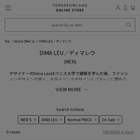
Top
brand (Men's)
DIMA LEU／ディマレウ
DIMA LEU／ディマレウ
(MEN)
デザイナーのDima Leuはベニス大学で建築を学んだ後、ファッシ
ョンデザインの道へ。大手メゾンでデザインとパターンに関わり、
洗練されたスポーツウェアが無いことに着目し、2016AWシーズン
VIEW MORE
にブランドを設立。イタリアの生地を使用しサルトリアで仕上げ、
スポーティなシルエットを採り入れたユニセックスアイテムを提
案。
Search Criteria
MEN’S
DIMA LEU
Normal PRICE
On ​​Sale​​
0 cases
(WOMEN) is here