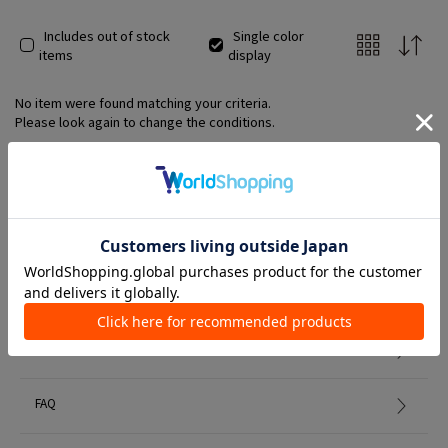
Includes out of stock
Single color
items
display
No item were found matching your criteria.
Please look again to change the conditions.
Member Services
初めての方へ
FAQ