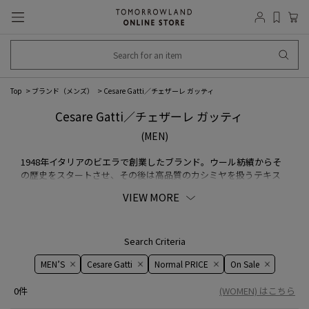
Top
ブランド（メンズ）
Cesare Gatti／チェザーレ ガッティ
Cesare Gatti／チェザーレ ガッティ
(MEN)
1948年イタリアのビエラで創業したブランド。ウール紡績からそ
の歴史をスタートさせ、その後は高品質のカシミヤを扱うテキス
タイルブランドとして名を馳せ、長きに渡り世界のファッション
VIEW MORE
ビジネスを支えてきました。生産地であるビエラは軟水の水源が
多く、この水を用いて染色を行うことで独特のしっとりと滑らか
なカシミヤの質感が生まれます。こだわりの素材は紡績から染
色、フィニッシュまでほぼ全ての工程を自社で一貫して行ってい
Search Criteria
ます。
MEN’S
Cesare Gatti
Normal PRICE
On ​​Sale​​
0件
(WOMEN) はこちら