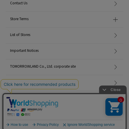
Contact Us
Store Terms
List of Stores
Important Notices
TOMORROWLAND Co., Ltd. corporate site
Careers
Site Map
©TOMORROWLAND Co., Ltd. ALL RIGHTS RESERVED.
English