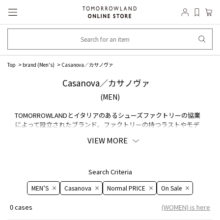
Top
brand (Men's)
Casanova／カサノヴァ
Casanova／カサノヴァ
(MEN)
TOMORROWLANDとイタリアのあるシューズファクトリーの協業
によって設立されたブランド。ファクトリーの持つラストやモデ
ルのアーカイブをベースに、TOMORROWLANDのエッセンスを加
VIEW MORE
え別注商品を作り上げています。
Search Criteria
MEN’S
Casanova
Normal PRICE
On ​​Sale​​
0 cases
(WOMEN) is here