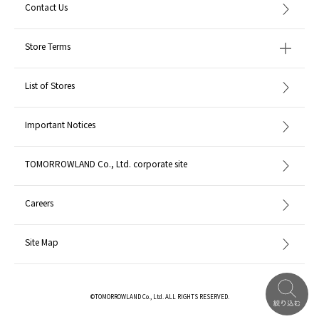
Contact Us
Store Terms
List of Stores
Important Notices
TOMORROWLAND Co., Ltd. corporate site
Careers
Site Map
©TOMORROWLAND Co., Ltd. ALL RIGHTS RESERVED.
English