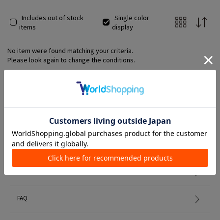
Includes out of stock
Single color
items
display
No item were found matching your criteria.
Please look again to change the conditions.
Member Services
初めての方へ
FAQ