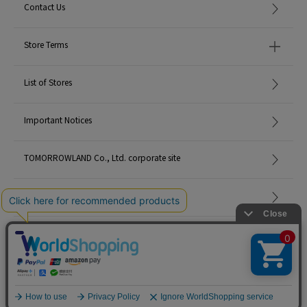
Contact Us
Store Terms
List of Stores
Important Notices
TOMORROWLAND Co., Ltd. corporate site
Careers
Site Map
©TOMORROWLAND Co., Ltd. ALL RIGHTS RESERVED.
English