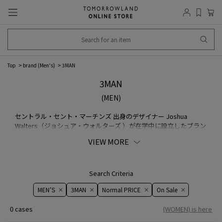
Top
brand (Men's)
3MAN
3MAN
(MEN)
セントラル・セント・マーチンズ 出身のデザイナー Joshua
Walters（ジョシュア・ウォルターズ ）が在学中に設立したブラン
ド。デザイナーの写真、ブランドの詳細などは非公表。流行に左
VIEW MORE
右されず、テクスチャーやカラー、素材や機能性に価値を見出
し、余分なものを削ぎ落としたコレクションを展開している。
Search Criteria
MEN’S
3MAN
Normal PRICE
On ​​Sale​​
0 cases
(WOMEN) is here