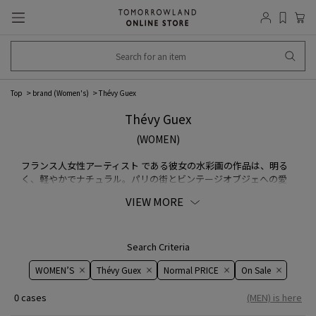
Top
brand (Women's)
Thévy Guex
Thévy Guex
(WOMEN)
フランス人女性アーティスト である彼女の水彩画の作品は、明る
く、軽やかでナチュラル。パリの街とビンテージオブジェへの愛
がインスピレーションとなっています。彼女のキャリアはラグジュ
VIEW MORE
アリーブランドのテキスタイルデザイナーから始まります。ジュエ
リーデザイナーとしての経歴も持ち、幼いころからコレクション
していたビンテージオブジェに、ジュエリーとしての息を吹き込
んだ初めてのコレクション＜Péché Mignon>は、パリの老舗デパ
Search Criteria
ートLe Bon Marchédeで発表されました。テキスタイルデザイナ
WOMEN’S
Thévy Guex
Normal PRICE
On ​​Sale​​
ー、ジュエリーデザイナーとしての経験やスキルを活かした、詩
的で美しい水彩画がプリントされたメッセージカードやポストカ
0 cases
(MEN) is here
ードのコレクションは、パリの自然や日常をあなたの生活に届け
てくれます。作品は全て、パリ11区のワークショップで生み出さ