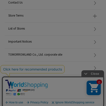
Contact Us
Store Terms
List of Stores
Important Notices
TOMORROWLAND Co., Ltd. corporate site
Careers
Site Map
©TOMORROWLAND Co., Ltd. ALL RIGHTS RESERVED.
English