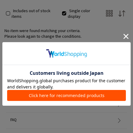
れています。
Includes out of stock
Single color
items
display
No item were found matching your criteria.
Please look again to change the conditions.
Member Services
初めての方へ
FAQ