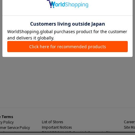
e Terms
List of Stores
Career
cy Policy
Important Notices
Site M
mer Service Policy
TOMORROWLAND Co., Ltd. Corporate Site
 Information