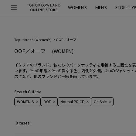
WOMEN’S
MEN’S
STORE TY
Top
brand (Women's)
OOF／オーフ
OOF／オーフ
(WOMEN)
イタリアのブランド。私たちのパーソナリティを定義する二面性を
います。2つの形態と2つの異なる色、内側と外側。2つのジャケッ
広さなど、他のブランドと一線を画しています。
Search Criteria
WOMEN’S
OOF
Normal PRICE
On ​​Sale​​
0 cases