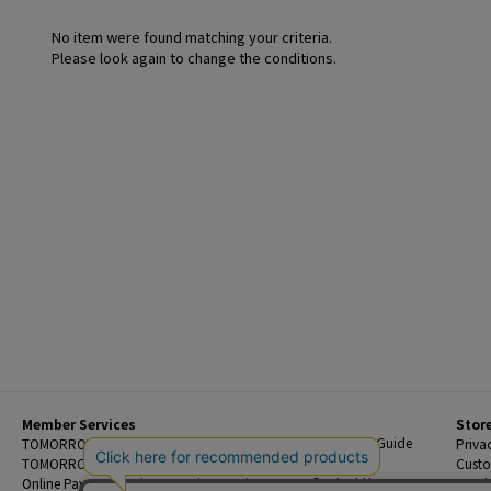
No item were found matching your criteria.
Please look again to change the conditions.
Member Services
Stor
Beginner's Guide
TOMORROWLAND Members
Priva
FAQ
TOMORROWLAND App
Custo
Contact Us
Online Payment and Reservation Services
Legal