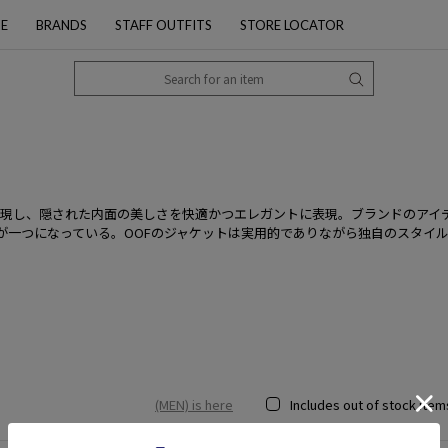
PE
BRANDS
STAFF OUTFITS
STORE LOCATOR
表現し、隠された内面の美しさを快適かつエレガントに表現。ブランドのアイ
トが一つになっている。OOFのジャケットは実用的でありながら独自のスタイ
(MEN) is here
Includes out of stock item