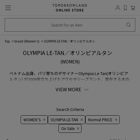
Top
brand (Women's)
OLYMPIA LE-TAN／オリンピアルタン
OLYMPIA LE-TAN／オリンピアルタン
(WOMEN)
ベトナム出身、パリ育ちのデザイナーOlympia Le Tan(オリンピア
ルタン) が2009年立ち上げたアクセサリーブランド。実在する本の
表紙をモチーフとしたクラッチバックなど、大人のためのキッチュ
VIEW MORE
小物が揃う。 こだわりのハンドメイドによるバッグやアクセのほ
か、ポップなウエアは世界中のセレブを夢中にさせたキッチュな
世界観が魅力。
Search Criteria
WOMEN’S
OLYMPIA LE-TAN
Normal PRICE
On ​​Sale​​