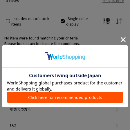
0 cases
(MEN) is here
Includes out of stock
Single color
items
display
No item were found matching your criteria.
Please look again to change the conditions.
Member Services
初めての方へ
FAQ