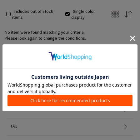
Includes out of stock
Single color
items
display
No item were found matching your criteria.
Please look again to change the conditions.
Member Services
初めての方へ
FAQ