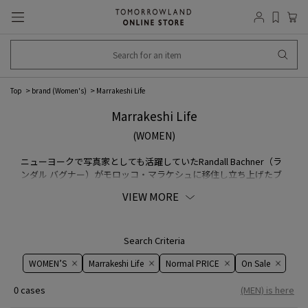
Top
brand (Women's)
Marrakeshi Life
Marrakeshi Life
(WOMEN)
ニューヨークで写真家としても活躍していたRandall Bachner（ラ
ンダル バグナー）がモロッコ・マラケシュに移住し立ち上げたブ
ランド。マラケシュのアトリエで手織機による生地の生産からテ
VIEW MORE
ーラーによる縫製まで一貫して行っています。モロッコの伝統を取
り入れながらカジュアルな快適さと都会的なテイストをミックス
させたデザインが特徴です。
Search Criteria
WOMEN’S
Marrakeshi Life
Normal PRICE
On ​​Sale​​
0 cases
(MEN) is here