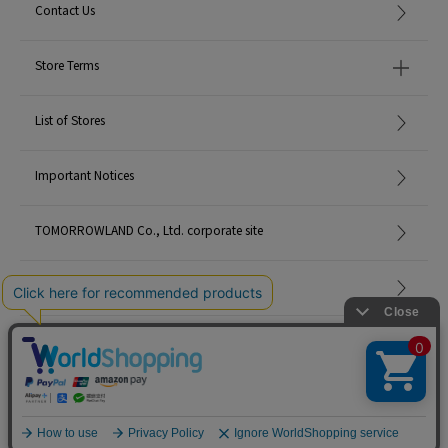
Contact Us
Store Terms
List of Stores
Important Notices
TOMORROWLAND Co., Ltd. corporate site
Careers
Site Map
©TOMORROWLAND Co., Ltd. ALL RIGHTS RESERVED.
English