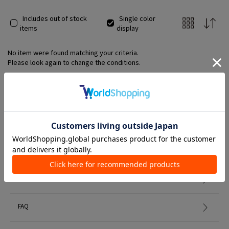
Includes out of stock
Single color
items
display
No item were found matching your criteria.
Please look again to change the conditions.
Member Services
初めての方へ
FAQ