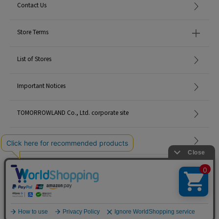
Contact Us
Store Terms
List of Stores
Important Notices
TOMORROWLAND Co., Ltd. corporate site
Careers
Site Map
©TOMORROWLAND Co., Ltd. ALL RIGHTS RESERVED.
English