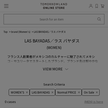
Top
brand (Women's)
LAS BAYADAS／ラス バヤダス
LAS BAYADAS／ラス バヤダス
(WOMEN)
フランス人創業者がメキシコのカルチャーに魅了されてメキシ
コ・サユリータでスタートしたブランド。ブランド名は鮮やかな
色彩を持つ縞模様”バヤデールストライプ”に由来。契約農家から
VIEW MORE
仕入れたリサイクルコットンやリサイクルプラスチックを用い、
すべてのアイテムをメキシコで生産しています。
Search Criteria
WOMEN’S
LAS BAYADAS
Normal PRICE
On ​​Sale​​
0 cases
(MEN) is here