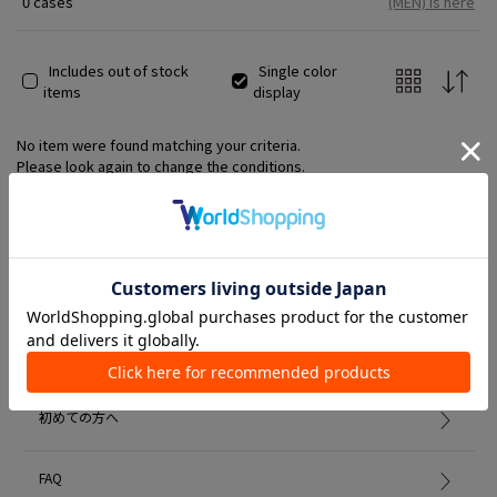
0 cases
(MEN) is here
Includes out of stock
Single color
items
display
No item were found matching your criteria.
Please look again to change the conditions.
Member Services
初めての方へ
FAQ