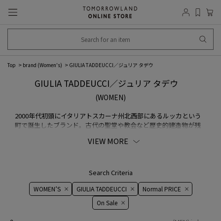
Top
brand (Women's)
GIULIA TADDEUCCI／ジュリア タデウ
GIULIA TADDEUCCI／ジュリア タデウ
(WOMEN)
2000年代初頭にイタリアトスカーナ州北西部にあるルッカという
町で誕生したブランド。古代の聖堂や教会など歴史的建造物が残
る都市の中の小さな工房で、１足１足職人のハンドメイドで丁寧
VIEW MORE
に作られている。皮なめしの産地であるトスカーナの厳選された
素材を用い、現代的で洗練されたコレクションを展開。
Search Criteria
WOMEN’S
GIULIA TADDEUCCI
Normal PRICE
On ​​Sale​​