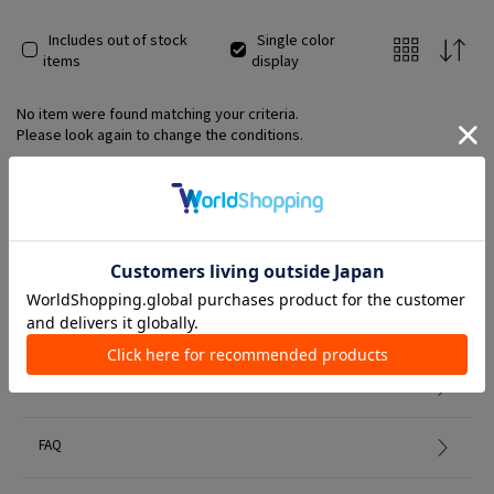
Includes out of stock
Single color
items
display
No item were found matching your criteria.
Please look again to change the conditions.
Member Services
初めての方へ
FAQ