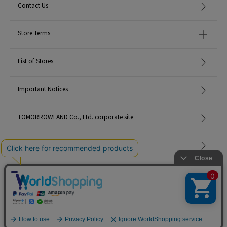
Contact Us
Store Terms
List of Stores
Important Notices
TOMORROWLAND Co., Ltd. corporate site
Careers
Site Map
©TOMORROWLAND Co., Ltd. ALL RIGHTS RESERVED.
English