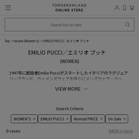
Top
brand (Women's)
EMILIO PUCCI／エミリオ プッチ
EMILIO PUCCI／エミリオ プッチ
(WOMEN)
1947年に創設者Emilio Pucciがスタートしたイタリアのラグジュア
リーブランド。ウィメンズウェアを中心にメンズウェア・バッ
グ・シューズ・アクセサリーと幅広く展開。ポップなものから上品
VIEW MORE
な物まで、カラフルな柄をプリントしたアイテムがシグネチャー。
Search Criteria
WOMEN’S
EMILIO PUCCI
Normal PRICE
On ​​Sale​​
0 cases
(MEN) is here