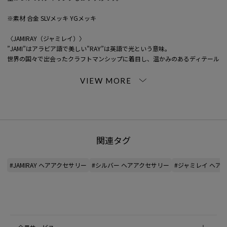
※素材 合金 SLVメッキ YGメッキ
〈JAMIRAY（ジャミレイ）〉
”JAMI”はアラビア語で美しい”RAY”は英語で光という意味。
世界の国々で出会ったクラフトマンシップに着目し、温かみのあるディテール
をモダンに取り入れたタイムレスなバッグやジュエリーで注目を集めるブラン
ドです。
※商品の色味は、商品単体または素材アップ画像をご確認ください
2025SS商品
関連タグ
店舗にお問い合わせの際は、下記の商品番号をお申し付けください。
商品番号:31-07-52-07009
#JAMIRAY ヘアアクセサリー
#シルバー ヘアアクセサリー
#ジャミレイ ヘア
※鏡⾯仕上げが施されていますが、細かい傷が残っていることがあります。ご
素材：
合金
原産国：
中国